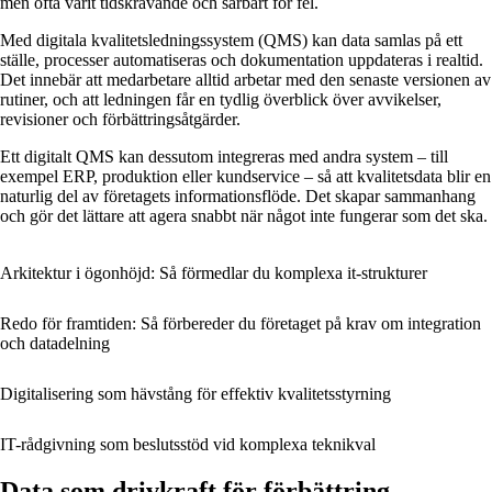
men ofta varit tidskrävande och sårbart för fel.
Med digitala kvalitetsledningssystem (QMS) kan data samlas på ett
ställe, processer automatiseras och dokumentation uppdateras i realtid.
Det innebär att medarbetare alltid arbetar med den senaste versionen av
rutiner, och att ledningen får en tydlig överblick över avvikelser,
revisioner och förbättringsåtgärder.
Ett digitalt QMS kan dessutom integreras med andra system – till
exempel ERP, produktion eller kundservice – så att kvalitetsdata blir en
naturlig del av företagets informationsflöde. Det skapar sammanhang
och gör det lättare att agera snabbt när något inte fungerar som det ska.
Arkitektur i ögonhöjd: Så förmedlar du komplexa it-strukturer
Redo för framtiden: Så förbereder du företaget på krav om integration
och datadelning
Digitalisering som hävstång för effektiv kvalitetsstyrning
IT-rådgivning som beslutsstöd vid komplexa teknikval
Data som drivkraft för förbättring