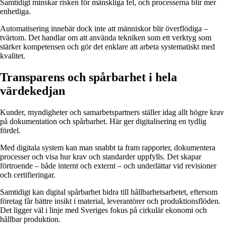
Samtidigt minskar risken för mänskliga fel, och processerna blir mer
enhetliga.
Automatisering innebär dock inte att människor blir överflödiga –
tvärtom. Det handlar om att använda tekniken som ett verktyg som
stärker kompetensen och gör det enklare att arbeta systematiskt med
kvalitet.
Transparens och spårbarhet i hela
värdekedjan
Kunder, myndigheter och samarbetspartners ställer idag allt högre krav
på dokumentation och spårbarhet. Här ger digitalisering en tydlig
fördel.
Med digitala system kan man snabbt ta fram rapporter, dokumentera
processer och visa hur krav och standarder uppfylls. Det skapar
förtroende – både internt och externt – och underlättar vid revisioner
och certifieringar.
Samtidigt kan digital spårbarhet bidra till hållbarhetsarbetet, eftersom
företag får bättre insikt i material, leverantörer och produktionsflöden.
Det ligger väl i linje med Sveriges fokus på cirkulär ekonomi och
hållbar produktion.