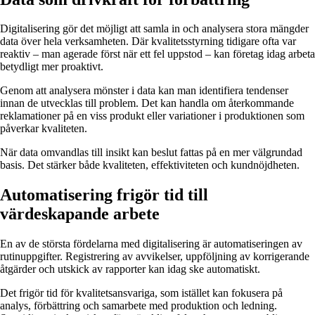
Digitalisering gör det möjligt att samla in och analysera stora mängder
data över hela verksamheten. Där kvalitetsstyrning tidigare ofta var
reaktiv – man agerade först när ett fel uppstod – kan företag idag arbeta
betydligt mer proaktivt.
Genom att analysera mönster i data kan man identifiera tendenser
innan de utvecklas till problem. Det kan handla om återkommande
reklamationer på en viss produkt eller variationer i produktionen som
påverkar kvaliteten.
När data omvandlas till insikt kan beslut fattas på en mer välgrundad
basis. Det stärker både kvaliteten, effektiviteten och kundnöjdheten.
Automatisering frigör tid till
värdeskapande arbete
En av de största fördelarna med digitalisering är automatiseringen av
rutinuppgifter. Registrering av avvikelser, uppföljning av korrigerande
åtgärder och utskick av rapporter kan idag ske automatiskt.
Det frigör tid för kvalitetsansvariga, som istället kan fokusera på
analys, förbättring och samarbete med produktion och ledning.