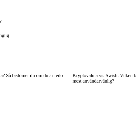
?
nglig
era? Så bedömer du om du är redo
Kryptovaluta vs. Swish: Vilken b
mest användarvänlig?