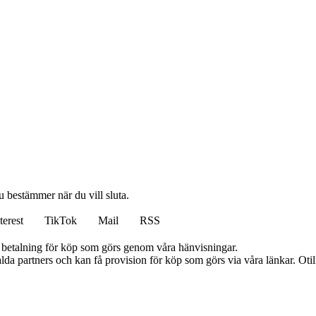
u bestämmer när du vill sluta.
terest
TikTok
Mail
RSS
mot betalning för köp som görs genom våra hänvisningar.
lda partners och kan få provision för köp som görs via våra länkar. Otillå