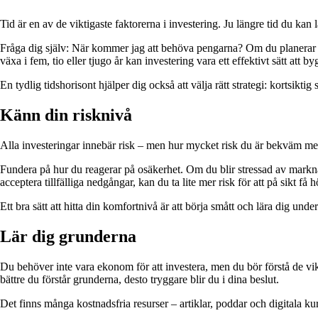
Tid är en av de viktigaste faktorerna i investering. Ju längre tid du k
Fråga dig själv: När kommer jag att behöva pengarna? Om du planerar att 
växa i fem, tio eller tjugo år kan investering vara ett effektivt sätt att by
En tydlig tidshorisont hjälper dig också att välja rätt strategi: kortsikt
Känn din risknivå
Alla investeringar innebär risk – men hur mycket risk du är bekväm med 
Fundera på hur du reagerar på osäkerhet. Om du blir stressad av marknad
acceptera tillfälliga nedgångar, kan du ta lite mer risk för att på sikt få
Ett bra sätt att hitta din komfortnivå är att börja smått och lära dig und
Lär dig grunderna
Du behöver inte vara ekonom för att investera, men du bör förstå de vik
bättre du förstår grunderna, desto tryggare blir du i dina beslut.
Det finns många kostnadsfria resurser – artiklar, poddar och digitala 