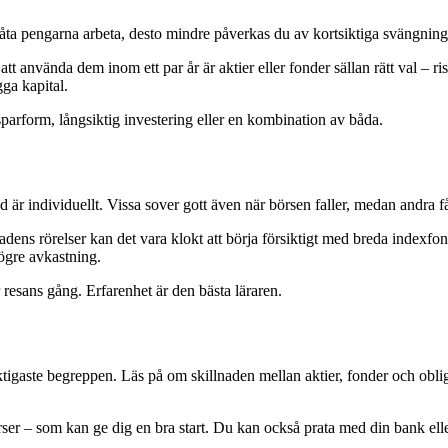
an låta pengarna arbeta, desto mindre påverkas du av kortsiktiga svängni
använda dem inom ett par år är aktier eller fonder sällan rätt val – risk
gga kapital.
ig sparform, långsiktig investering eller en kombination av båda.
är individuellt. Vissa sover gott även när börsen faller, medan andra få
ens rörelser kan det vara klokt att börja försiktigt med breda indexfon
 högre avkastning.
er resans gång. Erfarenhet är den bästa läraren.
tigaste begreppen. Läs på om skillnaden mellan aktier, fonder och obliga
kurser – som kan ge dig en bra start. Du kan också prata med din bank e