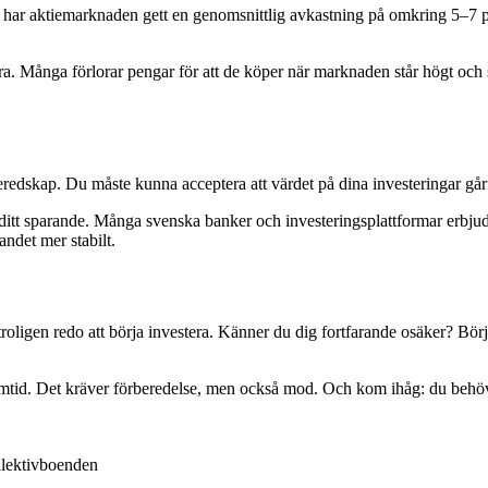
har aktiemarknaden gett en genomsnittlig avkastning på omkring 5–7 procen
styra. Många förlorar pengar för att de köper när marknaden står högt och s
beredskap. Du måste kunna acceptera att värdet på dina investeringar gå
 ditt sparande. Många svenska banker och investeringsplattformar erbjud
ndet mer stabilt.
troligen redo att börja investera. Känner du dig fortfarande osäker? Bö
tid. Det kräver förberedelse, men också mod. Och kom ihåg: du behöver in
llektivboenden