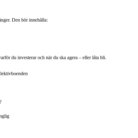
änger. Den bör innehålla:
arför du investerar och när du ska agera – eller låta bli.
llektivboenden
?
nglig