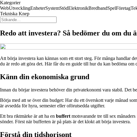
Kategorier
Web
Utveckling
Enheter
System
Stöd
Elektronik
Bredband
Spel
Företag
Te
Tekniska Knep
Redo att investera? Så bedömer du om du ä
Att börja investera kan kännas som ett stort steg. För många handlar det
du är redo att göra det. Här får du en guide till hur du kan bedöma om du
Känn din ekonomiska grund
Innan du börjar investera behöver din privatekonomi vara stabil. Det bet
Börja med att se över din budget: Har du ett överskott varje månad so
är avsedda för hyra, semester eller oförutsedda utgifter.
Ett bra riktmärke är att ha en
buffert
motsvarande tre till sex månaders f
sönder. Först när bufferten är på plats är det klokt att börja investera.
Förstå din tidshorisont