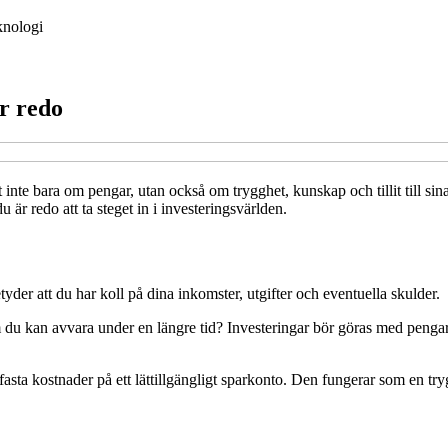
knologi
r redo
 inte bara om pengar, utan också om trygghet, kunskap och tillit till sin
 är redo att ta steget in i investeringsvärlden.
yder att du har koll på dina inkomster, utgifter och eventuella skulder.
m du kan avvara under en längre tid? Investeringar bör göras med peng
asta kostnader på ett lättillgängligt sparkonto. Den fungerar som en tryg