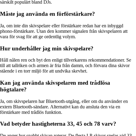
särskilt populärt bland DJs.
Måste jag använda en förförstärkare?
Ja, om inte din skivspelare eller förstärkare redan har en inbyggd
phono-förstärkare. Utan den kommer signalen från skivspelaren att
vara för svag för att ge ordentlig volym.
Hur underhåller jag min skivspelare?
Håll nålen ren och byt den enligt tillverkarens rekommendationer. Se
till att tallriken och armen är fria från damm, och förvara dina skivor
stående i en torr miljö för att undvika skevhet.
Kan jag använda skivspelaren med trådlösa
högtalare?
Ja, om skivspelaren har Bluetooth-utgång, eller om du använder en
extern Bluetooth-sändare. Alternativt kan du ansluta den via en
förstärkare med trådlös funktion.
Vad betyder hastigheterna 33, 45 och 78 varv?
De anger hur snabbt skivan roterar. De flesta LP-skivor spelas vid 33