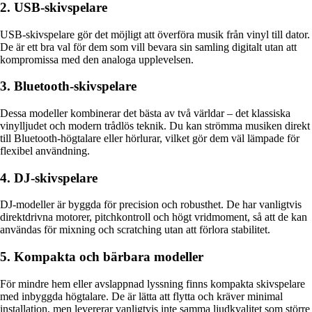
2. USB-skivspelare
USB-skivspelare gör det möjligt att överföra musik från vinyl till dator.
De är ett bra val för dem som vill bevara sin samling digitalt utan att
kompromissa med den analoga upplevelsen.
3. Bluetooth-skivspelare
Dessa modeller kombinerar det bästa av två världar – det klassiska
vinylljudet och modern trådlös teknik. Du kan strömma musiken direkt
till Bluetooth-högtalare eller hörlurar, vilket gör dem väl lämpade för
flexibel användning.
4. DJ-skivspelare
DJ-modeller är byggda för precision och robusthet. De har vanligtvis
direktdrivna motorer, pitchkontroll och högt vridmoment, så att de kan
användas för mixning och scratching utan att förlora stabilitet.
5. Kompakta och bärbara modeller
För mindre hem eller avslappnad lyssning finns kompakta skivspelare
med inbyggda högtalare. De är lätta att flytta och kräver minimal
installation, men levererar vanligtvis inte samma ljudkvalitet som större