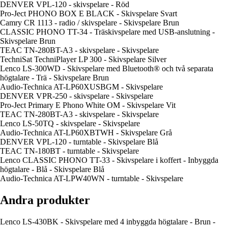
DENVER VPL-120 - skivspelare - Röd
Pro-Ject PHONO BOX E BLACK - Skivspelare Svart
Camry CR 1113 - radio / skivspelare - Skivspelare Brun
CLASSIC PHONO TT-34 - Träskivspelare med USB-anslutning -
Skivspelare Brun
TEAC TN-280BT-A3 - skivspelare - Skivspelare
TechniSat TechniPlayer LP 300 - Skivspelare Silver
Lenco LS-300WD - Skivspelare med Bluetooth® och två separata
högtalare - Trä - Skivspelare Brun
Audio-Technica AT-LP60XUSBGM - Skivspelare
DENVER VPR-250 - skivspelare - Skivspelare
Pro-Ject Primary E Phono White OM - Skivspelare Vit
TEAC TN-280BT-A3 - skivspelare - Skivspelare
Lenco LS-50TQ - skivspelare - Skivspelare
Audio-Technica AT-LP60XBTWH - Skivspelare Grå
DENVER VPL-120 - turntable - Skivspelare Blå
TEAC TN-180BT - turntable - Skivspelare
Lenco CLASSIC PHONO TT-33 - Skivspelare i koffert - Inbyggda
högtalare - Blå - Skivspelare Blå
Audio-Technica AT-LPW40WN - turntable - Skivspelare
Andra produkter
Lenco LS-430BK - Skivspelare med 4 inbyggda högtalare - Brun -