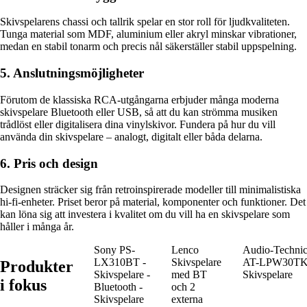
Skivspelarens chassi och tallrik spelar en stor roll för ljudkvaliteten.
Tunga material som MDF, aluminium eller akryl minskar vibrationer,
medan en stabil tonarm och precis nål säkerställer stabil uppspelning.
5. Anslutningsmöjligheter
Förutom de klassiska RCA-utgångarna erbjuder många moderna
skivspelare Bluetooth eller USB, så att du kan strömma musiken
trådlöst eller digitalisera dina vinylskivor. Fundera på hur du vill
använda din skivspelare – analogt, digitalt eller båda delarna.
6. Pris och design
Designen sträcker sig från retroinspirerade modeller till minimalistiska
hi-fi-enheter. Priset beror på material, komponenter och funktioner. Det
kan löna sig att investera i kvalitet om du vill ha en skivspelare som
håller i många år.
Sony PS-
Lenco
Audio-Techni
LX310BT -
Skivspelare
AT-LPW30TK
Produkter
Skivspelare -
med BT
Skivspelare
i fokus
Bluetooth -
och 2
Skivspelare
externa