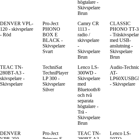
högtalare -
Skivspelare
Brun
DENVER VPL-
Pro-Ject
Camry CR
CLASSIC
120 - skivspelare
PHONO
1113 -
PHONO TT-3
- Röd
BOX E
radio /
- Träskivspelar
BLACK -
skivspelare
med USB-
Skivspelare
-
anslutning -
Svart
Skivspelare
Skivspelare
Brun
Brun
TEAC TN-
TechniSat
Lenco LS-
Audio-Techni
280BT-A3 -
TechniPlayer
300WD -
AT-
skivspelare -
LP 300 -
Skivspelare
LP60XUSB
Skivspelare
Skivspelare
med
- Skivspelare
Silver
Bluetooth®
och två
separata
högtalare -
Trä -
Skivspelare
Brun
DENVER
Pro-Ject
TEAC TN-
Lenco LS-
VPR-250 -
Primary E
280BT-A3
50TQ -