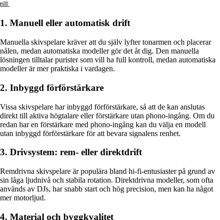
till.
1. Manuell eller automatisk drift
Manuella skivspelare kräver att du själv lyfter tonarmen och placerar
nålen, medan automatiska modeller gör det åt dig. Den manuella
lösningen tilltalar purister som vill ha full kontroll, medan automatiska
modeller är mer praktiska i vardagen.
2. Inbyggd förförstärkare
Vissa skivspelare har inbyggd förförstärkare, så att de kan anslutas
direkt till aktiva högtalare eller förstärkare utan phono-ingång. Om du
redan har en förstärkare med phono-ingång kan du välja en modell
utan inbyggd förförstärkare för att bevara signalens renhet.
3. Drivsystem: rem- eller direktdrift
Remdrivna skivspelare är populära bland hi-fi-entusiaster på grund av
sin låga ljudnivå och stabila rotation. Direktdrivna modeller, som ofta
används av DJs, har snabb start och hög precision, men kan ha något
mer motorljud.
4. Material och byggkvalitet